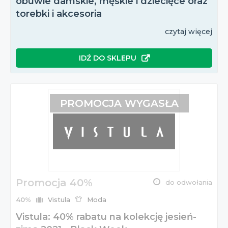
obuwie damskie, męskie i dziecięce oraz
torebki i akcesoria
czytaj więcej
IDŹ DO SKLEPU
PROMOCJA WYGASŁA
Promocja 40%
do odwołania
40%
Vistula
Moda
Vistula: 40% rabatu na kolekcję jesień-