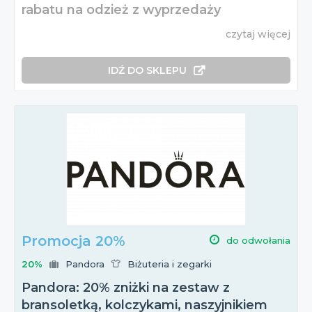
rabatu na odzież z wyprzedaży
czytaj więcej
IDŹ DO SKLEPU
Promocja 20%
do odwołania
20%
Pandora
Biżuteria i zegarki
Pandora: 20% zniżki na zestaw z
bransoletką, kolczykami, naszyjnikiem