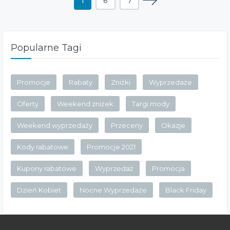
1
6
7
Popularne Tagi
Promocje
Rabaty
Zniżki
Wyprzedaże
Oferty
Weekend zniżek
Targi mody
Weekend wyprzedaży
Przeceny
Okazje
Kody rabatowe
Promocje 2021
Kupony rabatowe
Wyprzedaż
Promocja
Dzień Kobiet
Nocne Wyprzedaże
Black Friday