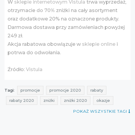
W
sklepie internetowym Vistula
trwa wyprzedaż,
otrzymacie
do 70%
zniżki na cały asortyment
oraz dodatkowe 20% na oznaczone produkty.
Darmowa dostawa przy zamówieniach powyżej
249 zł.
Akcja rabatowa obowiązuje w
sklepie online
i
potrwa do odwołania.
Źródło:
Vistula
Tagi:
promocje
promocje 2020
rabaty
rabaty 2020
zniżki
zniżki 2020
okazje
promocje na odzież męską
rabaty na odzież męską
POKAŻ WSZYSTKIE TAGI
zniżki na odzież męską
wyprzedaż
wyprzedaż 2020
darmolandia
aktualne promocje