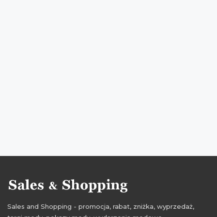
promocje na odzież
rabaty na odzież
zniżki na odzież
wyprzedaż na odzież
wyprzedaż na odzież męską
promocje na odzież dla mężczyzn
rabaty na odzież dla mężczyzn
zniżki na odzież dla mężczyzn
wyprzedaż na odzież dla mężczyzn
wyprzedaż vistula
promocje vistula
rabaty vistula
zniżki vistula
promocje styczeń
rabaty styczeń
zniżki styczeń
wyprzedaż styczeń
promocje grudzień
rabaty grudzień
zniżki grudzień
wyprzedaż grudzień
promocje grudzień 2020
Sales and Shopping - promocja, rabat, zniżka, wyprzedaż,
rabaty grudzień 2020
zniżki grudzień 2020