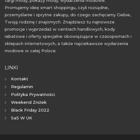
targi mody, pokazy mody, wydarzenia modowe.
wyprzedaż grudzień 2020
wyprzedaż 2021
Promujemy ideę smart shoppingu, czyli rozsądne,
przemyślanie i sprytne zakupy, do czego zachęcamy Ciebie,
wyprzedaż styczeń 2021
promocje 2021
Twoją rodzinę i znajomych. Znajdziesz tu najnowsze
promocje styczeń 2021
rabaty 2021
promocje i wyprzedaż w centrach handlowych, kody
rabatowe i oferty specjalne obowiązujące w czasopismach i
rabaty styczeń 2021
zniżki 2021
sklepach internetowych, a także najciekawsze wydarzenia
zniżki styczeń 2021
modowe w całej Polsce.
LINKI
Kontakt
Regulamin
Polityka Prywatności
Weekend Zniżek
Black Friday 2022
SaS W UK