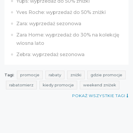
Yups: wyprzedaż do 50% zniżki
Yves Roche: wyprzedaż do 50% zniżki
Zara: wyprzedaż sezonowa
Zara Home: wyprzedaż do 30% na kolekcję
wiosna lato
Zebra: wyprzedaż sezonowa
Tagi:
promocje
rabaty
zniżki
gdzie promocje
rabatomierz
kiedy promocje
weekend zniżek
weekend zniżek sales & shopping
weekend promocji
POKAŻ WSZYSTKIE TAGI
weekend promocji sales & shopping
weekend rabatów
weekend rabatów sales & shopping
weekend okazji