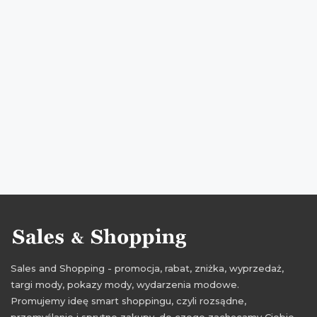
weekend okazji sales & shopping
weekend zakupów
weekend zakupów sales & shopping
promocje sales & shopping
rabaty sales & shopping
zniżki sales & shopping
promocje lato
rabaty lato
zniżki lato
weekend zniżek 2016
weekend promocji 2016
weekend rabatów 2016
weekend okazji 2016
weekend zakupów 2016
Sales and Shopping - promocja, rabat, zniżka, wyprzedaż,
targi mody, pokazy mody, wydarzenia modowe.
Promujemy ideę smart shoppingu, czyli rozsądne,
przemyślanie i sprytne zakupy, do czego zachęcamy Ciebie,