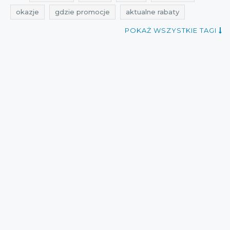
okazje
gdzie promocje
aktualne rabaty
aktualne zniżki
wyprzedaż
aktualne wyprzedaże
POKAŻ WSZYSTKIE TAGI
aktualne promocje
kiedy promocje
aktualne promocje w sieciówkach
promocje styczeń
rabaty styczeń
zniżki styczeń
promocje wojas
rabaty wojas
zniżki wojas
przeceny wojas
okazje wojas
przeceny styczeń
okazje styczeń
cała polska
obniżki
wyprzedaże
aktualne przeceny
Sklepy
aktualne okazje
najlepsze promocje
aktualne zniżki w sieciówkach
promocje 2015
wyprzedaże 2015