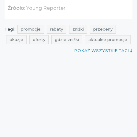
Żródło:
Young Reporter
Tagi:
promocje
rabaty
zniżki
przeceny
okazje
oferty
gdzie zniżki
aktualne promocje
qpony
promocje czerwiec
rabaty czerwiec
POKAŻ WSZYSTKIE TAGI
zniżki czerwiec
promocje young reporter
rabaty young reporter
zniżki young reporter
przeceny young reporter
okazje young reporter
oferty young reporter
promocje 2016
rabaty 2016
zniżki 2016
promocje czerwiec 2016
rabaty czerwiec 2016
zniżki czerwiec 2016