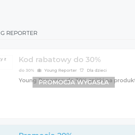
NG REPORTER
Kod rabatowy do 30%
do 30%
Young Reporter
Dla dzieci
Young Reporter: do 30% zniżki na produkt
PROMOCJA WYGASŁA