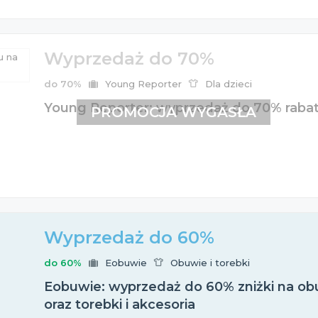
Wyprzedaż do 70%
do 70%
Young Reporter
Dla dzieci
Young Reporter: wyprzedaż do 70% rabat
PROMOCJA WYGASŁA
Wyprzedaż do 60%
do 60%
Eobuwie
Obuwie i torebki
Eobuwie: wyprzedaż do 60% zniżki na obu
oraz torebki i akcesoria