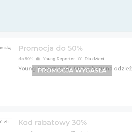
Promocja do 50%
do 50%
Young Reporter
Dla dzieci
Young Reporter: do 50% rabatu na odzie
PROMOCJA WYGASŁA
Kod rabatowy 30%