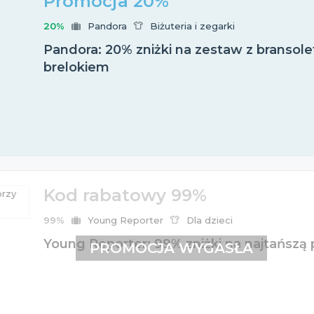
Promocja 20%
20%
Pandora
Biżuteria i zegarki
Pandora: 20% zniżki na zestaw z bransole
brelokiem
Kod rabatowy 99%
99%
Young Reporter
Dla dzieci
Young Reporter: 99% zniżki na najtańszą p
PROMOCJA WYGASŁA