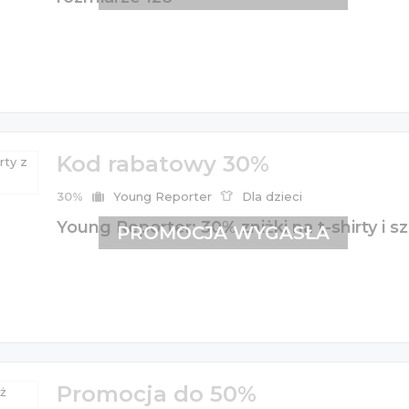
Kod rabatowy 30%
30%
Young Reporter
Dla dzieci
Young Reporter: 30% zniżki na t-shirty i sz
PROMOCJA WYGASŁA
Promocja do 50%