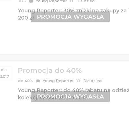
30%
Young Reporter
Dla dzieci
Young Reporter: 30% zniżki na zakupy za 1
PROMOCJA WYGASŁA
200 zł
Promocja do 40%
do 40%
Young Reporter
Dla dzieci
Young Reporter: do 40% rabatu na odzież
PROMOCJA WYGASŁA
kolekcji Wiosna/Lato 2017