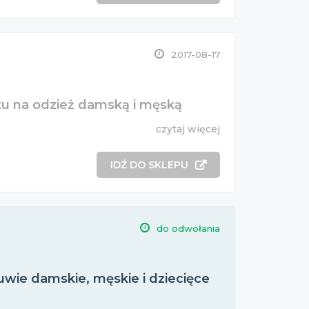
2017-08-17
u na odzież damską i męską
czytaj więcej
IDŹ DO SKLEPU
do odwołania
wie damskie, męskie i dziecięce