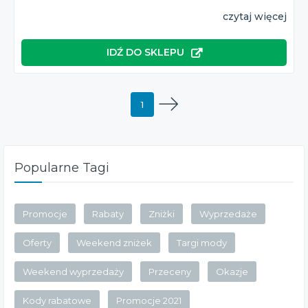
czytaj więcej
IDŹ DO SKLEPU
1
Popularne Tagi
Promocje
Rabaty
Zniżki
Wyprzedaże
Oferty
Weekend zniżek
Targi mody
Weekend wyprzedaży
Przeceny
Okazje
Kody rabatowe
Promocje 2021