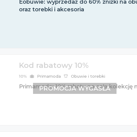
Eobuwie: wyprzedaż do 60% zniżki na obu
oraz torebki i akcesoria
Kod rabatowy 10%
10%
Primamoda
Obuwie i torebki
Primamoda: 10% rabatu na całą kolekcję 
PROMOCJA WYGASŁA