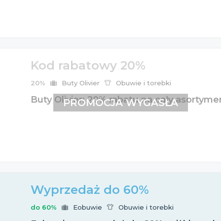
Kod rabatowy 20%
20%
Buty Olivier
Obuwie i torebki
Buty Olivier: 20% rabatu na cały asortym
PROMOCJA WYGASŁA
Wyprzedaż do 60%
do 60%
Eobuwie
Obuwie i torebki