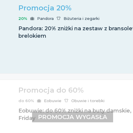
Promocja 20%
20%
Pandora
Biżuteria i zegarki
Pandora: 20% zniżki na zestaw z bransole
brelokiem
Promocja do 60%
do 60%
Eobuwie
Obuwie i torebki
Eobuwie: do 60% zniżki na buty damskie, 
PROMOCJA WYGASŁA
Friday