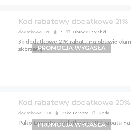
Kod rabatowy dodatkowe 21%
dodatkowe 21%
3i
Obuwie i torebki
3i: dodatkowe 21% rabatu na obuwie dams
PROMOCJA WYGASŁA
skórzaną
Kod rabatowy dodatkowe 20%
dodatkowe 20%
Pako Lorente
Moda
Pako Lorente: dodatkowe 20% rabatu na
PROMOCJA WYGASŁA