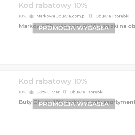
Kod rabatowy 10%
10%
MarkoweObuwie.com.pl
Obuwie i torebki
MarkoweObuwie.com.pl: 10% zniżki na o
PROMOCJA WYGASŁA
Kod rabatowy 10%
10%
Buty Olivier
Obuwie i torebki
Buty Olivier: 10% zniżki na cały asortyme
PROMOCJA WYGASŁA