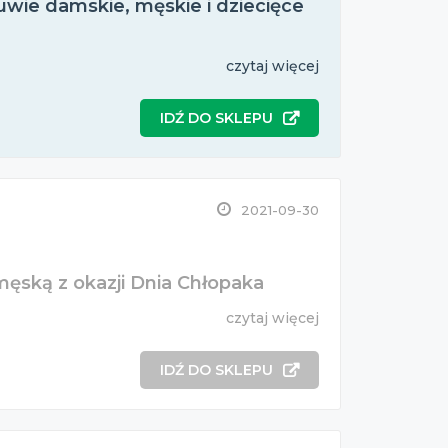
wie damskie, męskie i dziecięce
czytaj więcej
IDŹ DO SKLEPU
2021-09-30
męską z okazji Dnia Chłopaka
czytaj więcej
IDŹ DO SKLEPU