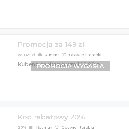
Promocja za 149 zł
za 149 zł
Kubenz
Obuwie i torebki
Kubenz: mokasyny za 149,99 zł
PROMOCJA WYGASŁA
Kod rabatowy 20%
20%
Recman
Obuwie i torebki