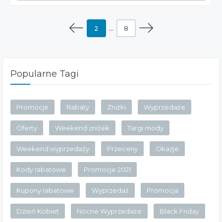
2
…
8
Popularne Tagi
Promocje
Rabaty
Zniżki
Wyprzedaże
Oferty
Weekend zniżek
Targi mody
Weekend wyprzedaży
Przeceny
Okazje
Kody rabatowe
Promocje 2021
Kupony rabatowe
Wyprzedaż
Promocja
Dzień Kobiet
Nocne Wyprzedaże
Black Friday