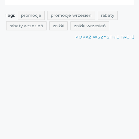
Tagi:
promocje
promocje wrzesień
rabaty
rabaty wrzesień
zniżki
zniżki wrzesień
przeceny
okazje
oferty
gdzie rabaty
POKAŻ WSZYSTKIE TAGI
gdzie zniżki
bony i kupony rabatowe
promocje na odzież sportową
rabaty na odzież sportową
zniżki na odzież sportową
promocje na buty sportowe
rabaty na buty sportowe
zniżki na buty sportowe
przeceny na odzież sportową
przeceny na buty sportowe
okazje na odzież sportową
okazje na buty sportowe
oferty na odzież sportową
oferty na buty sportowe