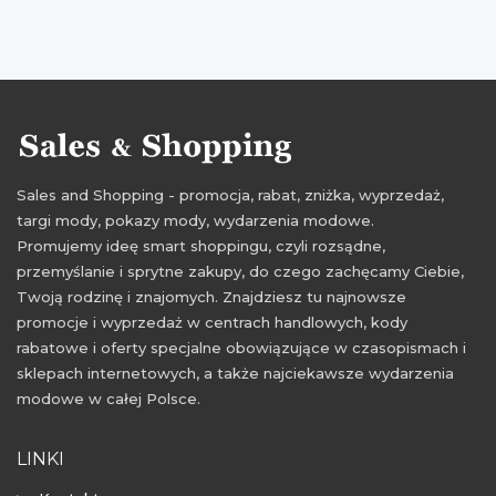
promocje intersport
rabaty intersport
zniżki intersport
przeceny intersport
okazje intersport
oferty intersport
promocje na sprzęt sportowy
rabaty na sprzęt sportowy
zniżki na sprzęt sportowy
Sales and Shopping - promocja, rabat, zniżka, wyprzedaż,
promocje październik
rabaty październik
targi mody, pokazy mody, wydarzenia modowe.
zniżki październik
przeceny na sprzęt sportowy
Promujemy ideę smart shoppingu, czyli rozsądne,
przemyślanie i sprytne zakupy, do czego zachęcamy Ciebie,
okazje na sprzęt sportowy
oferty na sprzęt sportowy
Twoją rodzinę i znajomych. Znajdziesz tu najnowsze
promocje 2021
rabaty 2021
zniżki 2021
promocje i wyprzedaż w centrach handlowych, kody
rabatowe i oferty specjalne obowiązujące w czasopismach i
promocje wrzesień 2021
rabaty wrzesień 2021
sklepach internetowych, a także najciekawsze wydarzenia
zniżki wrzesień 2021
promocje październik 2021
modowe w całej Polsce.
rabaty październik 2021
zniżki październik 2021
LINKI