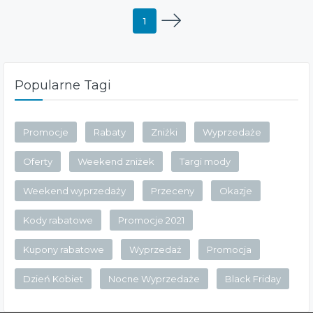
1
Popularne Tagi
Promocje
Rabaty
Zniżki
Wyprzedaże
Oferty
Weekend zniżek
Targi mody
Weekend wyprzedaży
Przeceny
Okazje
Kody rabatowe
Promocje 2021
Kupony rabatowe
Wyprzedaż
Promocja
Dzień Kobiet
Nocne Wyprzedaże
Black Friday