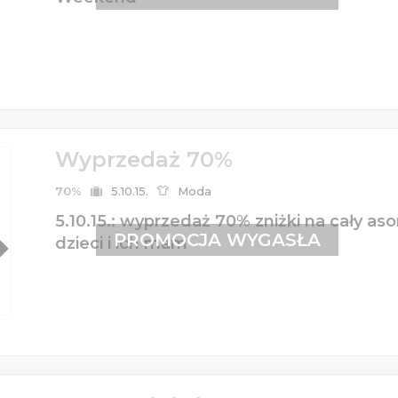
Wyprzedaż 70%
70%
5.10.15.
Moda
5.10.15.: wyprzedaż 70% zniżki na cały as
PROMOCJA WYGASŁA
dzieci i ich mam