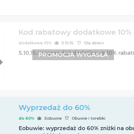
Kod rabatowy dodatkowe 10%
dodatkowe 10%
5.10.15.
Dla dzieci
5.10.15.: wyprzedaż dodatkowe 10% rabatu
PROMOCJA WYGASŁA
Wyprzedaż do 60%
do 60%
Eobuwie
Obuwie i torebki
Eobuwie: wyprzedaż do 60% zniżki na obu