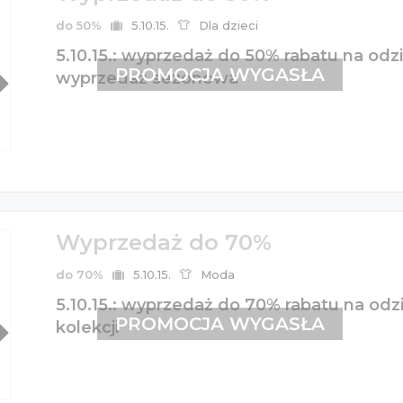
do 50%
5.10.15.
Dla dzieci
5.10.15.: wyprzedaż do 50% rabatu na odzi
PROMOCJA WYGASŁA
wyprzedaż sezonowa
Wyprzedaż do 70%
do 70%
5.10.15.
Moda
5.10.15.: wyprzedaż do 70% rabatu na odzie
PROMOCJA WYGASŁA
kolekcji