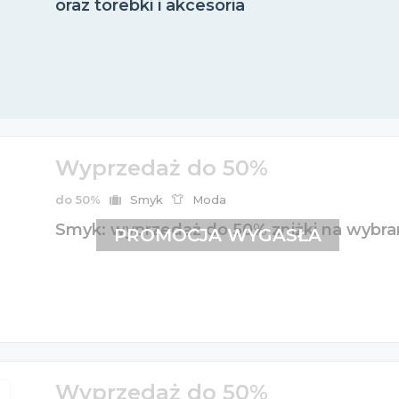
oraz torebki i akcesoria
Wyprzedaż do 50%
do 50%
Smyk
Moda
Smyk: wyprzedaż do 50% zniżki na wybran
PROMOCJA WYGASŁA
Wyprzedaż do 50%