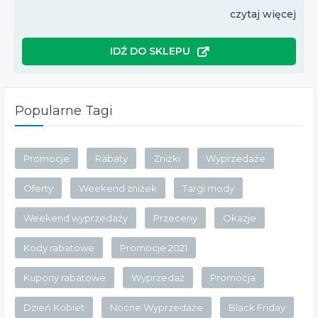
czytaj więcej
IDŹ DO SKLEPU
Popularne Tagi
Promocje
Rabaty
Zniżki
Wyprzedaże
Oferty
Weekend zniżek
Targi mody
Weekend wyprzedaży
Przeceny
Okazje
Kody rabatowe
Promocje 2021
Kupony rabatowe
Wyprzedaż
Promocja
Dzień Kobiet
Nocne Wyprzedaże
Black Friday