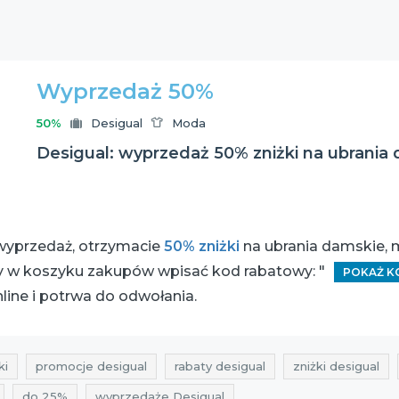
Wyprzedaż 50%
50%
Desigual
Moda
Desigual: wyprzedaż 50% zniżki na ubrania 
wyprzedaż, otrzymacie
50% zniżki
na ubrania damskie, m
ży w koszyku zakupów wpisać kod rabatowy: "
POKAŻ K
line i potrwa do odwołania.
ki
promocje desigual
rabaty desigual
zniżki desigual
do 25%
wyprzedaże Desigual