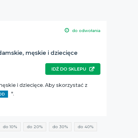
do odwołania
damskie, męskie i dziecięce
IDŹ DO SKLEPU
ęskie i dziecięce. Aby skorzystać z
".
OD
do 10%
do 20%
do 30%
do 40%