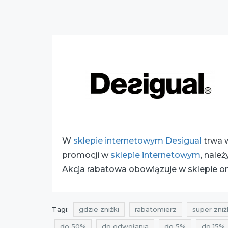
W
sklepie internetowym Desigual
trwa 
promocji w
sklepie internetowym
, nale
Akcja rabatowa obowiązuje w sklepie on
Tagi:
gdzie zniżki
rabatomierz
super zniż
do 50%
do odwołania
do 5%
do 15%