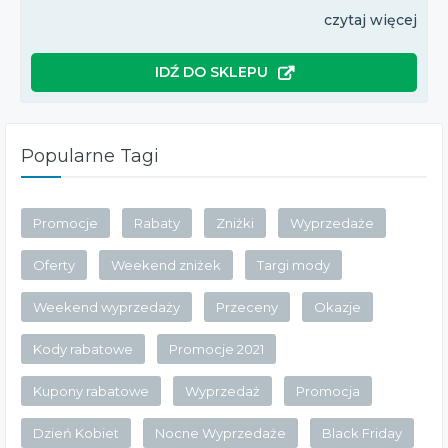
czytaj więcej
IDŹ DO SKLEPU
Popularne Tagi
Promocje
Rabaty
Zniżki
Wyprzedaże
Oferty
Weekend zniżek
Targi mody
Weekend wyprzedaży
Przeceny
Okazje
Kody rabatowe
Promocje 2021
Kupony rabatowe
Wyprzedaż
Promocja
Dzień Kobiet
Nocne Wyprzedaże
Black Friday