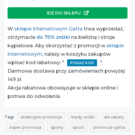
IDŹ DO SKLEPU
W
sklepie internetowym Gatta
trwa wyprzedaż,
otrzymacie
do 70% zniżki
na bieliznę i stroje
kąpielowe. Aby skorzystać z promocji w
sklepie
internetowym
, należy w koszyku zakupów
wpisać kod rabatowy: "
".
POKAŻ KOD
Darmowa dostawa przy zamówieniach powyżej
149 zł.
Akcja rabatowa obowiązuje w sklepie online i
potrwa do odwołania.
Tagi:
atrakcyjne promocje
kiedy zniżki
ale rabaty
super promocja
qpony
upust
promocje gatta