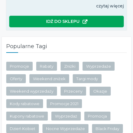
czytaj więcej
IDŹ DO SKLEPU
Popularne Tagi
Promocje
Rabaty
Zniżki
Wyprzedaże
Oferty
Weekend zniżek
Targi mody
Weekend wyprzedaży
Przeceny
Okazje
Kody rabatowe
Promocje 2021
Kupony rabatowe
Wyprzedaż
Promocja
Dzień Kobiet
Nocne Wyprzedaże
Black Friday