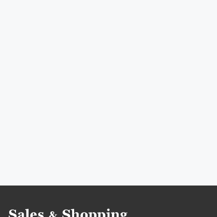
do 30%
do 40%
do 50%
do odwołania
do 5%
do 15%
do 25%
wyprzedaże Molton