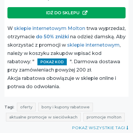
IDŹ DO SKLEPU
W
sklepie internetowym Molton
trwa wyprzedaż,
otrzymacie
do 50% zniżki
na odzież damską. Aby
skorzystać z promocji w
sklepie internetowym
,
należy w koszyku zakupów wpisać kod
rabatowy: "
". Darmowa dostawa
POKAŻ KOD
przy zamówieniach powyżej 200 zł.
Akcja rabatowa obowiązuje w sklepie online i
potrwa do odwołania.
Tagi:
oferty
bony i kupony rabatowe
aktualne promocje w sieciówkach
promocje molton
rabaty molton
zniżki molton
do 10%
do 20%
POKAŻ WSZYSTKIE TAGI