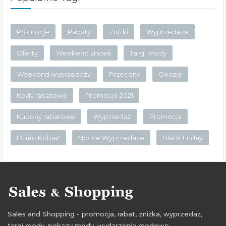
Promocje
Rabaty
Zniżki
Wyprzedaże
Oferty
Weekend zniżek
Targi mody
Weekend wyprzedaży
Przeceny
Okazje
Kody rabatowe
Promocje 2021
Kupony rabatowe
Wyprzedaż
Promocja
Dzień Kobiet
Nocne Wyprzedaże
Black Friday
Sales and Shopping - promocja, rabat, zniżka, wyprzedaż,
targi mody, pokazy mody, wydarzenia modowe.