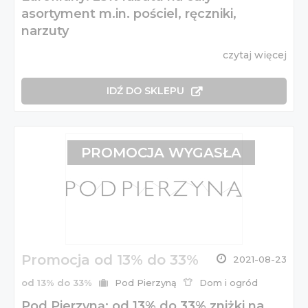
asortyment m.in. pościel, ręczniki,
narzuty
czytaj więcej
IDŹ DO SKLEPU
PROMOCJA WYGASŁA
Promocja od 13% do 33%
2021-08-23
od 13% do 33%
Pod Pierzyną
Dom i ogród
Pod Pierzyną: od 13% do 33% zniżki na