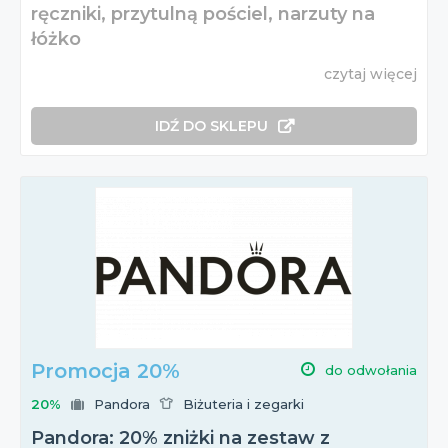
ręczniki, przytulną pościel, narzuty na
łóżko
czytaj więcej
IDŹ DO SKLEPU
Promocja 20%
do odwołania
20%
Pandora
Biżuteria i zegarki
Pandora: 20% zniżki na zestaw z