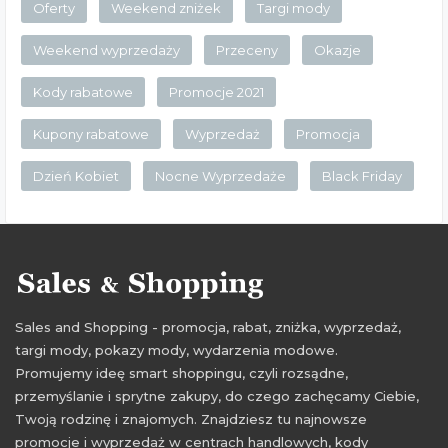
Oferty
Weekend zniżek
Targi mody
Weekend wyprzedaży
Przeceny
Okazje
Kody rabatowe
Promocje 2021
Kupony rabatowe
Wyprzedaż
Promocja
Dzień Kobiet
Nocne Wyprzedaże
Black Friday
Sales and Shopping - promocja, rabat, zniżka, wyprzedaż,
targi mody, pokazy mody, wydarzenia modowe.
Promujemy ideę smart shoppingu, czyli rozsądne,
przemyślanie i sprytne zakupy, do czego zachęcamy Ciebie,
Twoją rodzinę i znajomych. Znajdziesz tu najnowsze
promocje i wyprzedaż w centrach handlowych, kody