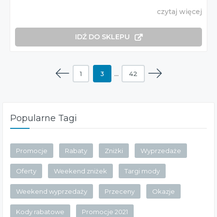
czytaj więcej
IDŹ DO SKLEPU
1
3
…
42
Popularne Tagi
Promocje
Rabaty
Zniżki
Wyprzedaże
Oferty
Weekend zniżek
Targi mody
Weekend wyprzedaży
Przeceny
Okazje
Kody rabatowe
Promocje 2021