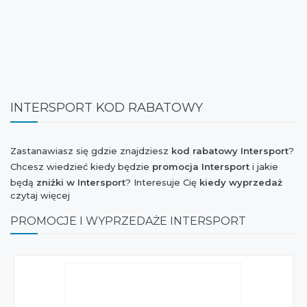
INTERSPORT KOD RABATOWY
Zastanawiasz się gdzie znajdziesz
kod rabatowy Intersport
?
Chcesz wiedzieć kiedy będzie
promocja Intersport
i jakie
będą
zniżki w Intersport
? Interesuje Cię
kiedy wyprzedaż
czytaj więcej
Intersport
kolekcji wiosna-lato lub jesień-zima? Chcesz mieć
wiadomość o tym, czy marka
Intersport
dołączyła do akcji
PROMOCJE I WYPRZEDAŻE INTERSPORT
Weekend Zniżek, Stylowe Zakupy, Szaleństwo Zakupów,
Extra Zakupy czy I Love Shopping oraz czy jest dostępny
kupon rabatowy Intersport
? Jesteś ciekaw czy w
najbliższym czasie będzie
nowa kolekcja Intersport
? Chcesz
orientować się kiedy jest
Black Friday 2026
i jaki jest
rabat