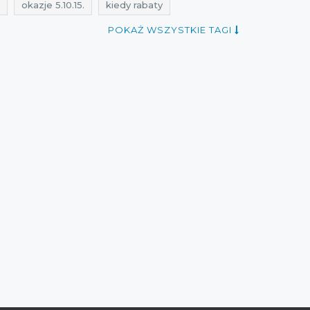
okazje 5.10.15.
kiedy rabaty
a dzieci
mid season sale
cała polska
POKAŻ WSZYSTKIE TAGI
Sklepy
best sales
aktualne okazje