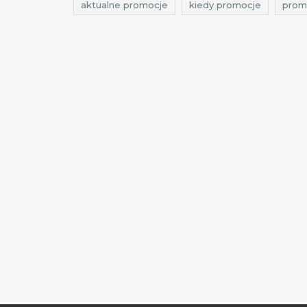
aktualne promocje
kiedy promocje
promo
wyprzedaż 5.10.15.
promocje maj
rabaty 
obniżki
wyprzedaż międzysezonowa
wyp
gdzie przeceny
kiedy okazje
najlepsze 