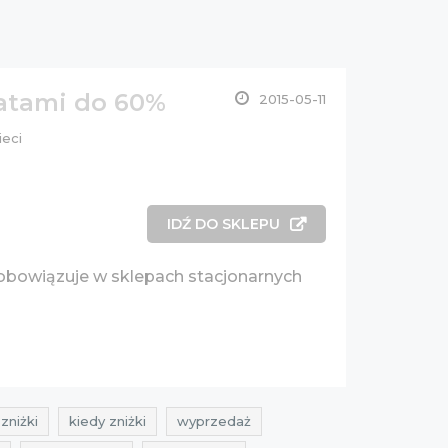
batami do 60%
2015-05-11
ieci
IDŹ DO SKLEPU
owiązuje w sklepach stacjonarnych
zniżki
kiedy zniżki
wyprzedaż