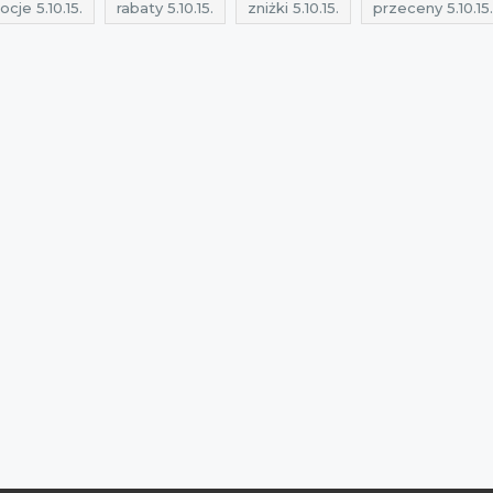
cje 5.10.15.
rabaty 5.10.15.
zniżki 5.10.15.
przeceny 5.10.15.
maj
zniżki maj
promocje na kurtki dla dzieci
promocje dl
rzedaże maj
promocje maj 2015
5.10.15.
gdzie okazje
promocje
dla dzieci
rabaty maj 2015
zniżki maj 2015