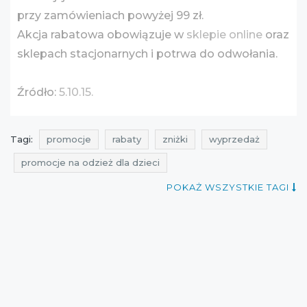
przy zamówieniach powyżej 99 zł.
Akcja rabatowa obowiązuje w
sklepie online
oraz
sklepach stacjonarnych i potrwa do odwołania.
Źródło:
5.10.15.
Tagi:
promocje
rabaty
zniżki
wyprzedaż
promocje na odzież dla dzieci
rabaty na odzież dla dzieci
zniżki na odzież dla dzieci
POKAŻ WSZYSTKIE TAGI
aktualne zniżki w sklepach
aktualne promocje w sklepach
promocje 5.10.15.
rabaty 5.10.15.
zniżki 5.10.15.
wyprzedaż 5.10.15.
okazjum
wyprzedaż na odzież dla dzieci
wyprzedaż na obuwie dla dzieci