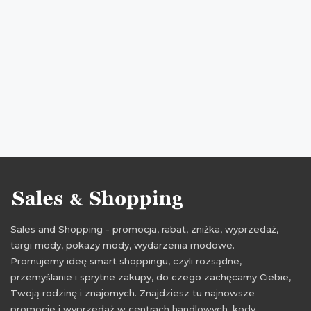
promocje na obuwie dla dzieci
rabaty na obuwie dla dzieci
zniżki na obuwie dla dzieci
promocje marzec
rabaty marzec
zniżki marzec
wyprzedaż marzec
wyprzedaż 2017
promocje 2017
rabaty 2017
zniżki 2017
promocje marzec 2017
rabaty marzec 2017
zniżki marzec 2017
wyprzedaż marzec 2017
Sales and Shopping - promocja, rabat, zniżka, wyprzedaż,
targi mody, pokazy mody, wydarzenia modowe.
Promujemy ideę smart shoppingu, czyli rozsądne,
przemyślanie i sprytne zakupy, do czego zachęcamy Ciebie,
Twoją rodzinę i znajomych. Znajdziesz tu najnowsze
promocje i wyprzedaż w centrach handlowych, kody