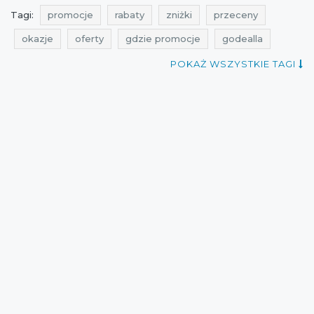
Tagi:
promocje
rabaty
zniżki
przeceny
okazje
oferty
gdzie promocje
godealla
promocje listopad
rabaty listopad
zniżki listopad
POKAŻ WSZYSTKIE TAGI
promocje październik
rabaty październik
zniżki październik
promocje 2021
rabaty 2021
zniżki 2021
promocje październik 2021
rabaty październik 2021
zniżki październik 2021
promocje listopad 2021
rabaty listopad 2021
zniżki listopad 2021