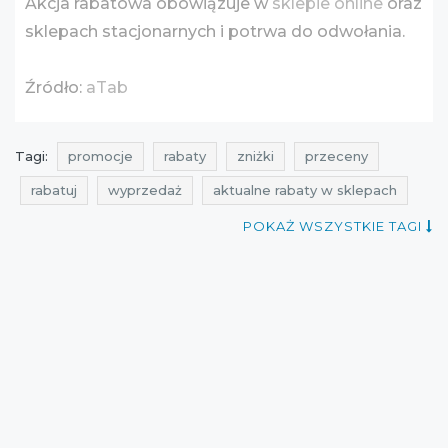
Akcja rabatowa obowiązuje w
sklepie online
oraz
sklepach stacjonarnych i potrwa do odwołania.
Źródło:
aTab
Tagi:
promocje
rabaty
zniżki
przeceny
rabatuj
wyprzedaż
aktualne rabaty w sklepach
promocje styczeń
rabaty styczeń
zniżki styczeń
POKAŻ WSZYSTKIE TAGI
wyprzedaż styczeń
promocje grudzień
rabaty grudzień
zniżki grudzień
wyprzedaż grudzień
promocje atab
rabaty atab
zniżki atab
wyprzedaż 2017
promocje 2017
rabaty 2017
zniżki 2017
wyprzedaż styczeń 2017
promocje styczeń 2017
rabaty styczeń 2017