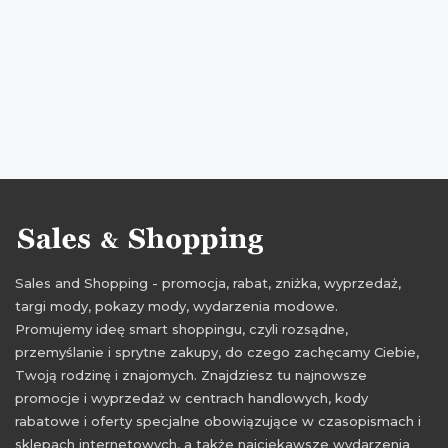
zniżki styczeń 2017
promocje 2016
rabaty 2016
zniżki 2016
wyprzedaż 2016
wyprzedaż grudzień 2016
promocje grudzień 2016
rabaty grudzień 2016
zniżki grudzień 2016
Sales and Shopping - promocja, rabat, zniżka, wyprzedaż,
targi mody, pokazy mody, wydarzenia modowe.
Promujemy ideę smart shoppingu, czyli rozsądne,
przemyślanie i sprytne zakupy, do czego zachęcamy Ciebie,
Twoją rodzinę i znajomych. Znajdziesz tu najnowsze
promocje i wyprzedaż w centrach handlowych, kody
rabatowe i oferty specjalne obowiązujące w czasopismach i
sklepach internetowych, a także najciekawsze wydarzenia