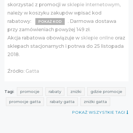
skorzystać z promocji w
sklepie internetowym
,
należy w koszyku zakupów wpisać kod
rabatowy:
. Darmowa dostawa
POKAŻ KOD
przy zamówieniach powyżej 149 zł.
Akcja rabatowa obowiązuje w
sklepie online
oraz
sklepach stacjonarnych i potrwa do 25 listopada
2018.
Źródło:
Gatta
Tagi:
promocje
rabaty
zniżki
gdzie promocje
promocje gatta
rabaty gatta
zniżki gatta
godealla
promocje na rajstopy
POKAŻ WSZYSTKIE TAGI
promocje na bieliznę
rabaty na rajstopy
rabaty na bieliznę
zniżki na rajstopy