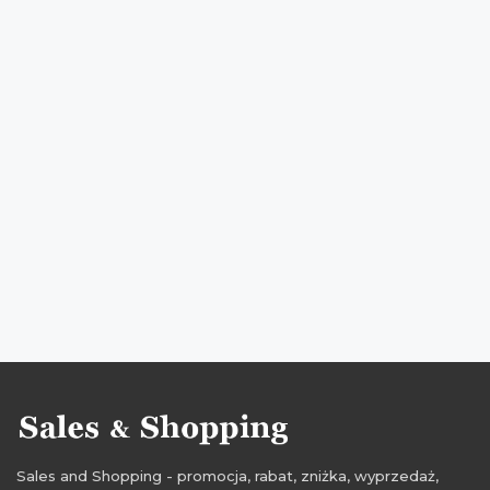
zniżki na bieliznę
promocje na pończochy
rabaty na pończochy
zniżki na pończochy
black friday
czarny piątek
cyber monday
promocje listopad
rabaty listopad
zniżki listopad
black friday listopad
czarny piątek listopad
cyber monday listopad
black friday na bieliznę
czarny piątek na bieliznę
cyber monday na bieliznę
promocje 2018
rabaty 2018
zniżki 2018
promocje listopad 2018
rabaty listopad 2018
zniżki listopad 2018
black friday 2018
black friday listopad 2018
czarny piątek 2018
czarny piątek listopad 2018
cyber monday 2018
Sales and Shopping - promocja, rabat, zniżka, wyprzedaż,
cyber monday listopad 2018