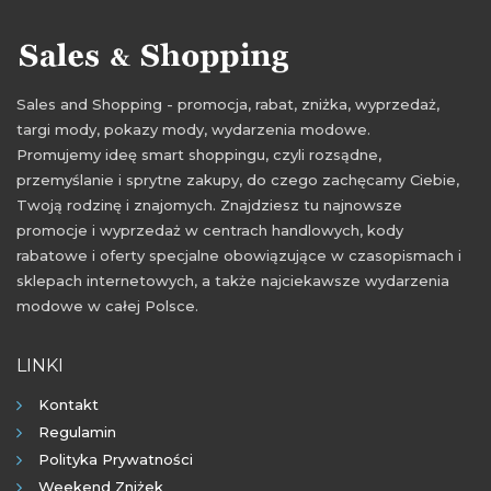
przeceny na ciuchy damskie
okazje na ciuchy damskie
oferty na ciuchy damskie
Sales and Shopping - promocja, rabat, zniżka, wyprzedaż,
promocje 2021
rabaty 2021
zniżki 2021
targi mody, pokazy mody, wydarzenia modowe.
promocje listopad 2021
rabaty listopad 2021
Promujemy ideę smart shoppingu, czyli rozsądne,
przemyślanie i sprytne zakupy, do czego zachęcamy Ciebie,
zniżki listopad 2021
Twoją rodzinę i znajomych. Znajdziesz tu najnowsze
promocje i wyprzedaż w centrach handlowych, kody
rabatowe i oferty specjalne obowiązujące w czasopismach i
sklepach internetowych, a także najciekawsze wydarzenia
modowe w całej Polsce.
LINKI
Kontakt
Regulamin
Polityka Prywatności
Weekend Zniżek