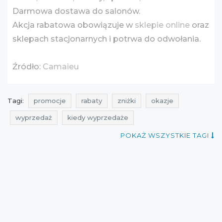
Darmowa dostawa do salonów.
Akcja rabatowa obowiązuje w
sklepie online
oraz
sklepach stacjonarnych i potrwa do odwołania.
Źródło:
Camaieu
Tagi:
promocje
rabaty
zniżki
okazje
wyprzedaż
kiedy wyprzedaże
promocje na odzież
rabaty na odzież
POKAŻ WSZYSTKIE TAGI
zniżki na odzież
darmoszek
wyprzedaż na odzież
wyprzedaż camaïeu
promocje camaïeu
rabaty camaïeu
zniżki camaïeu
promocje styczeń
rabaty styczeń
zniżki styczeń
wyprzedaż styczeń
promocje grudzień
rabaty grudzień