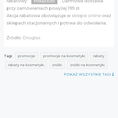
rabatowy:
. Darmowa dostawa
POKAŻ KOD
przy zamówieniach powyżej 199 zł.
Akcja rabatowa obowiązuje w
sklepie online
oraz
sklepach stacjonarnych i potrwa do odwołania.
Źródło:
Douglas
Tagi:
promocje
promocje na kosmetyki
rabaty
rabaty na kosmetyki
zniżki
zniżki na kosmetyki
przeceny
przeceny na kosmetyki
okazje
POKAŻ WSZYSTKIE TAGI
okazje na kosmetyki
oferty
oferty na kosmetyki
aktualne promocje w sieciówkach
promocje douglas
rabaty douglas
zniżki douglas
przeceny douglas
okazje douglas
oferty douglas
godealla