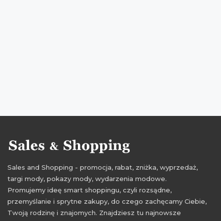
promocje luty
rabaty luty
zniżki luty
promocje 2017
rabaty 2017
zniżki 2017
promocje luty 2017
rabaty luty 2017
zniżki luty 2017
Sales and Shopping - promocja, rabat, zniżka, wyprzedaż,
targi mody, pokazy mody, wydarzenia modowe.
Promujemy ideę smart shoppingu, czyli rozsądne,
przemyślanie i sprytne zakupy, do czego zachęcamy Ciebie,
Twoją rodzinę i znajomych. Znajdziesz tu najnowsze