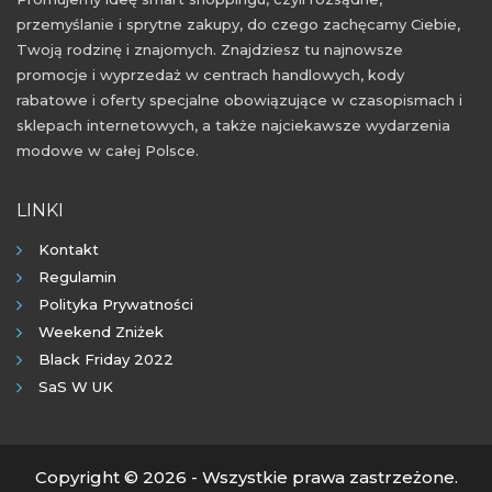
przemyślanie i sprytne zakupy, do czego zachęcamy Ciebie,
black friday listopad
black friday listopad 2019
Twoją rodzinę i znajomych. Znajdziesz tu najnowsze
czarny piątek listopad
czarny piątek listopad 2019
promocje i wyprzedaż w centrach handlowych, kody
rabatowe i oferty specjalne obowiązujące w czasopismach i
cyber monday listopad
cyber monday listopad 2019
sklepach internetowych, a także najciekawsze wydarzenia
black friday na bieliznę
modowe w całej Polsce.
black friday na bieliznę damską
LINKI
czarny piątek na bieliznę
Kontakt
czarny piątek na bieliznę damską
Regulamin
cyber monday na bieliznę
Polityka Prywatności
cyber monday na bieliznę damską
Weekend Zniżek
Black Friday 2022
SaS W UK
Copyright © 2026 - Wszystkie prawa zastrzeżone.