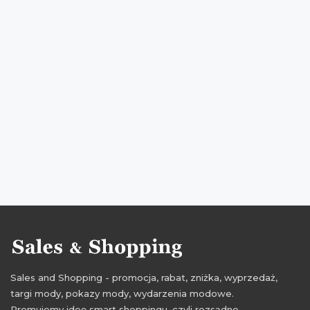
zniżki na piżamy
promocje grudzień
promocje 2019
promocje grudzień 2019
rabaty grudzień
rabaty 2019
rabaty grudzień 2019
zniżki grudzień
zniżki 2019
zniżki grudzień 2019
black friday
black friday grudzień
black friday 2019
black friday grudzień 2019
czarny piątek
czarny piątek grudzień
czarny piątek 2019
czarny piątek grudzień 2019
cyber monday
cyber monday grudzień
cyber monday 2019
cyber monday grudzień 2019
promocje listopad
promocje listopad 2019
Sales and Shopping - promocja, rabat, zniżka, wyprzedaż,
rabaty listopad
rabaty listopad 2019
targi mody, pokazy mody, wydarzenia modowe.
zniżki listopad
zniżki listopad 2019
Promujemy ideę smart shoppingu, czyli rozsądne,