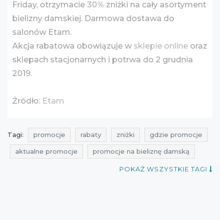
Friday, otrzymacie
30%
zniżki na cały asortyment
bielizny damskiej. Darmowa dostawa do
salonów Etam.
Akcja rabatowa obowiązuje w
sklepie online
oraz
sklepach stacjonarnych i potrwa do 2 grudnia
2019.
Źródło:
Etam
Tagi:
promocje
rabaty
zniżki
gdzie promocje
aktualne promocje
promocje na bieliznę damską
rabaty na bieliznę damską
zniżki na bieliznę damską
POKAŻ WSZYSTKIE TAGI
ale rabat
promocje na bieliznę
rabaty na bieliznę
zniżki na bieliznę
promocje etam
rabaty etam
zniżki etam
promocje na piżamy
rabaty na piżamy