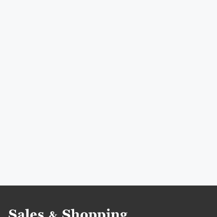
do 10%
do 20%
do 30%
do 40%
do 50%
do odwołania
do 5%
do 15%
do 25%
wyprzedaże Fabryka Form