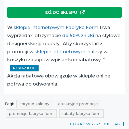
IDŹ DO SKLEPU
W
sklepie internetowym Fabryka Form
trwa
wyprzedaż, otrzymacie
do 50% zniżki
na stylowe,
designerskie produkty . Aby skorzystać z
promocji w
sklepie internetowym
, należy w
koszyku zakupów wpisać kod rabatowy: "
".
POKAŻ KOD
Akcja rabatowa obowiązuje w sklepie online i
potrwa do odwołania.
Tagi:
sprytne zakupy
atrakcyjne promocje
promocje fabryka form
rabaty fabryka form
zniżki fabryka form
aktualne promocje w sklepach
POKAŻ WSZYSTKIE TAGI