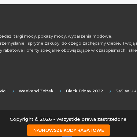
przedaż, targi mody, pokazy mody, wydarzenia modowe.
rzemyślanie i sprytne zakupy, do czego zachęcamy Ciebie, Twoją 
 rabatowe i oferty specjalne obowiązujące w czasopismach i skl
ści
Weekend Zniżek
Black Friday 2022
SaS W UK
Copyright © 2026 - Wszystkie prawa zastrzeżone.
NAJNOWSZE KODY RABATOWE