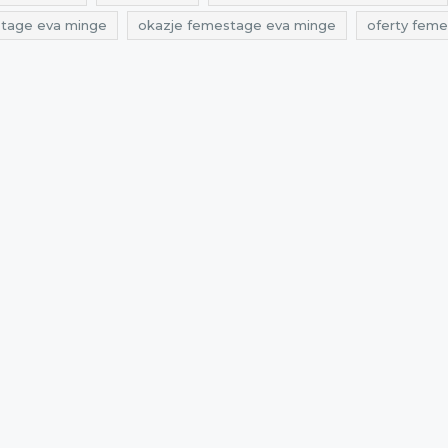
tage eva minge
okazje femestage eva minge
oferty fem
onarne
do odwołania
do 5%
do 15%
do 25%