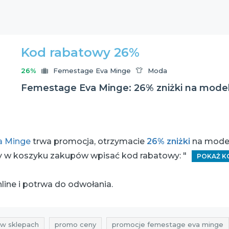
Kod rabatowy 26%
26%
Femestage Eva Minge
Moda
Femestage Eva Minge: 26% zniżki na mode
a Minge
trwa promocja, otrzymacie
26% zniżki
na model
ży w koszyku zakupów wpisać kod rabatowy: "
POKAŻ K
line i potrwa do odwołania.
i w sklepach
promo ceny
promocje femestage eva minge