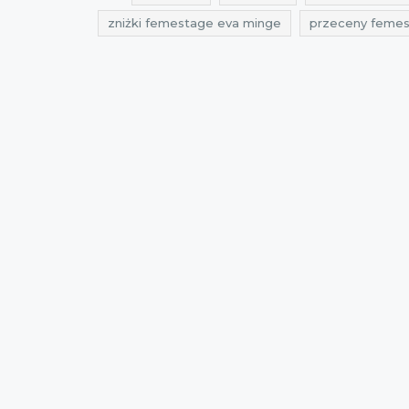
zniżki femestage eva minge
przeceny femes
do 30%
promocje online
promocje stacj