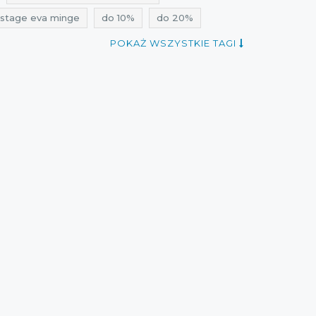
estage eva minge
do 10%
do 20%
POKAŻ WSZYSTKIE TAGI