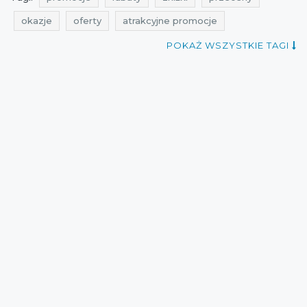
okazje
oferty
atrakcyjne promocje
super promocja
promocje na meble
POKAŻ WSZYSTKIE TAGI
rabaty na meble
zniżki na meble
godealla
przeceny na meble
okazje na meble
oferty na meble
promocje październik
rabaty październik
zniżki październik
promocje 2021
rabaty 2021
zniżki 2021
promocje październik 2021
rabaty październik 2021
zniżki październik 2021