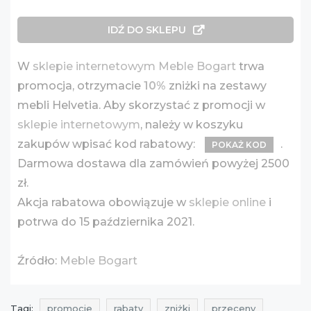
IDŹ DO SKLEPU
W
sklepie internetowym Meble Bogart
trwa
promocja, otrzymacie
10%
zniżki na zestawy
mebli Helvetia. Aby skorzystać z promocji w
sklepie internetowym
, należy w koszyku
zakupów wpisać kod rabatowy:
.
POKAŻ KOD
Darmowa dostawa dla zamówień powyżej 2500
zł.
Akcja rabatowa obowiązuje w
sklepie online
i
potrwa do 15 października 2021.
Źródło:
Meble Bogart
Tagi:
promocje
rabaty
zniżki
przeceny