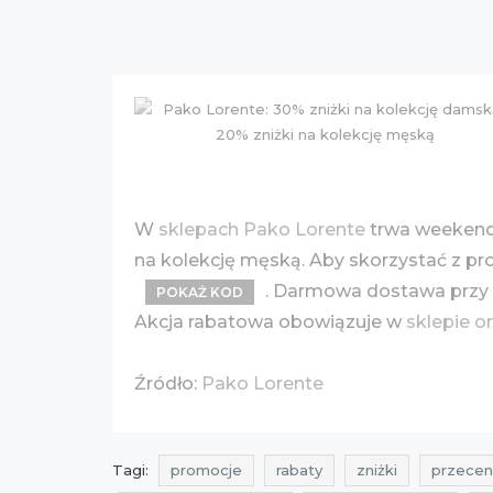
W
sklepach Pako Lorente
trwa weekend 
na kolekcję męską. Aby skorzystać z p
. Darmowa dostawa przy z
POKAŻ KOD
Akcja rabatowa obowiązuje w
sklepie o
Źródło:
Pako Lorente
Tagi:
promocje
rabaty
zniżki
przecen