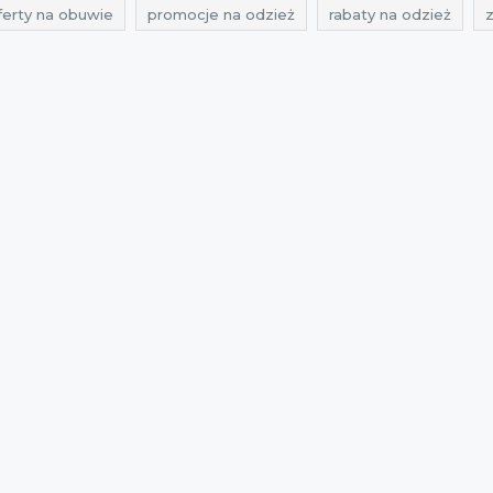
ferty na obuwie
promocje na odzież
rabaty na odzież
z
cje pako lorente
rabaty pako lorente
zniżki pako lorente
promocje avanti
rabaty avanti
zniżki avanti
promocje l
ti
promocje 2016
rabaty 2016
zniżki 2016
promocje