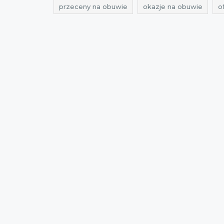
przeceny na obuwie
okazje na obuwie
o
okazje na odzież
oferty na odzież
promo
okazje pako lorente
oferty pako lorente
przeceny avanti
okazje avanti
oferty avan
zniżki listopad 2016