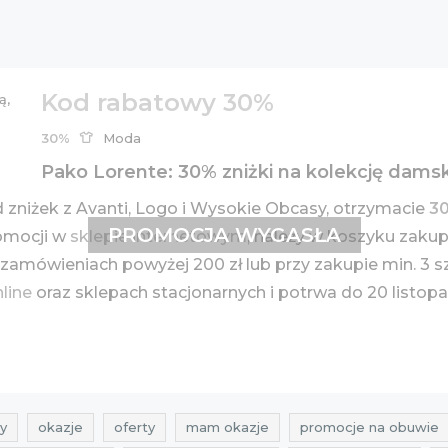
Kod rabatowy 30%
30%
Moda
Pako Lorente: 30% zniżki na kolekcję damsk
zniżek z Avanti, Logo i Wysokie Obcasy, otrzymacie
3
PROMOCJA WYGASŁA
romocji w
sklepie internetowym
, należy w koszyku zaku
amówieniach powyżej 200 zł lub przy zakupie min. 3 s
nline
oraz sklepach stacjonarnych i potrwa do 20 listop
y
okazje
oferty
mam okazje
promocje na obuwie