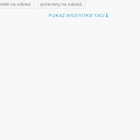
niżki na odzież
przeceny na odzież
przeceny pako lorente
POKAŻ WSZYSTKIE TAGI
istopad
rabaty listopad
zniżki listopad
 listopad 2016
rabaty listopad 2016