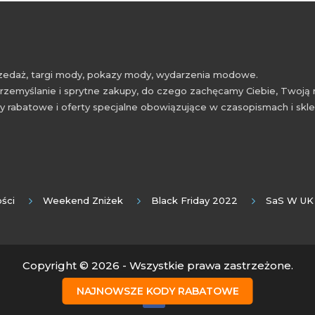
przedaż, targi mody, pokazy mody, wydarzenia modowe.
rzemyślanie i sprytne zakupy, do czego zachęcamy Ciebie, Twoją 
 rabatowe i oferty specjalne obowiązujące w czasopismach i skl
ści
Weekend Zniżek
Black Friday 2022
SaS W UK
Copyright © 2026 - Wszystkie prawa zastrzeżone.
NAJNOWSZE KODY RABATOWE