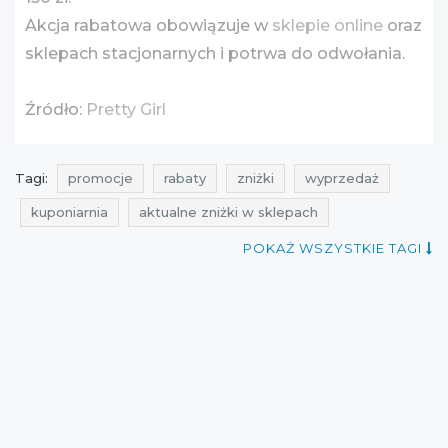
Akcja rabatowa obowiązuje w
sklepie online
oraz
sklepach stacjonarnych i potrwa do odwołania.
Źródło:
Pretty Girl
Tagi:
promocje
rabaty
zniżki
wyprzedaż
kuponiarnia
aktualne zniżki w sklepach
kiedy wyprzedaże
promocje na odzież
POKAŻ WSZYSTKIE TAGI
rabaty na odzież
zniżki na odzież
wyprzedaż na odzież
wyprzedaż na akcesoria
promocje na akcesoria
rabaty na akcesoria
zniżki na akcesoria
promocje styczeń
rabaty styczeń
zniżki styczeń
wyprzedaż styczeń