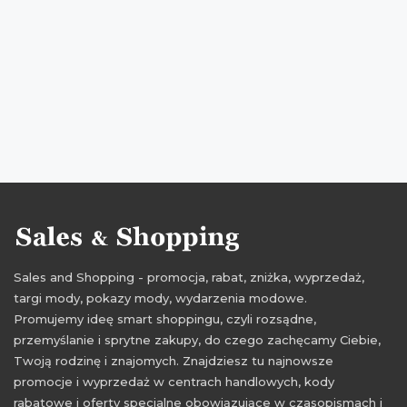
wyprzedaż 2017
promocje 2017
rabaty 2017
zniżki 2017
wyprzedaż styczeń 2017
promocje styczeń 2017
rabaty styczeń 2017
zniżki styczeń 2017
promocje pretty girl
rabaty pretty girl
zniżki pretty girl
Sales and Shopping - promocja, rabat, zniżka, wyprzedaż,
targi mody, pokazy mody, wydarzenia modowe.
Promujemy ideę smart shoppingu, czyli rozsądne,
przemyślanie i sprytne zakupy, do czego zachęcamy Ciebie,
Twoją rodzinę i znajomych. Znajdziesz tu najnowsze
promocje i wyprzedaż w centrach handlowych, kody
rabatowe i oferty specjalne obowiązujące w czasopismach i