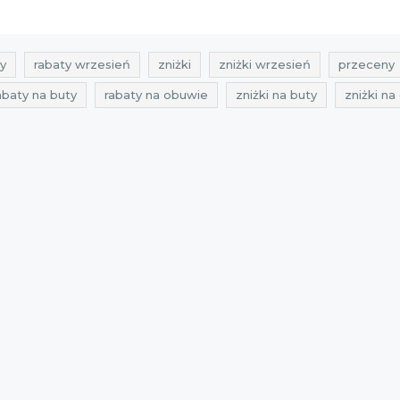
y
rabaty wrzesień
zniżki
zniżki wrzesień
przeceny
abaty na buty
rabaty na obuwie
zniżki na buty
zniżki n
je na obuwie
oferty na buty
oferty na obuwie
promocj
zje na torebki
oferty na torebki
super promocja
prom
eceny primamoda
okazje primamoda
oferty primamoda
2021
zniżki 2021
promocje wrzesień 2021
rabaty wrzes
k 2021
zniżki październik 2021