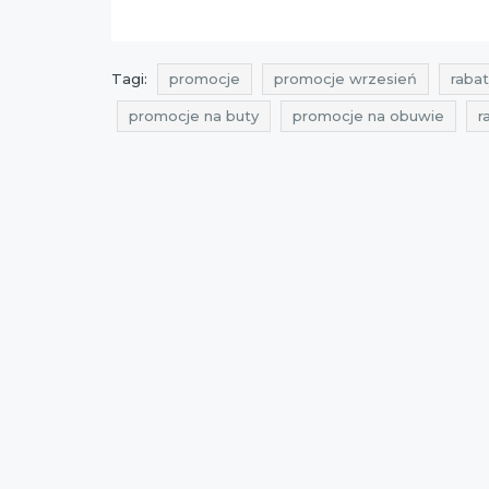
Tagi:
promocje
promocje wrzesień
rabat
promocje na buty
promocje na obuwie
r
przeceny na obuwie
okazje na buty
okaz
zniżki na torebki
przeceny na torebki
oka
rabaty primamoda
zniżki primamoda
prz
zniżki październik
promocje 2021
rabaty 
promocje październik 2021
rabaty październi