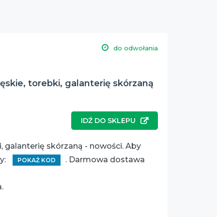
do odwołania
kie, torebki, galanterię skórzaną
IDŹ DO SKLEPU
, galanterię skórzaną - nowości. Aby
y:
. Darmowa dostawa
POKAŻ KOD
a.