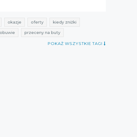
okazje
oferty
kiedy zniżki
a obuwie
przeceny na buty
e na torebki
rabaty na torebki
POKAŻ WSZYSTKIE TAGI
ocjada
promocje primamoda
promocje październik
rabaty październik
ień 2021
zniżki wrzesień 2021