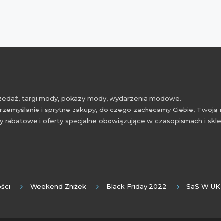
przedaż, targi mody, pokazy mody, wydarzenia modowe.
rzemyślanie i sprytne zakupy, do czego zachęcamy Ciebie, Twoją 
 rabatowe i oferty specjalne obowiązujące w czasopismach i skl
ści
Weekend Zniżek
Black Friday 2022
SaS W UK