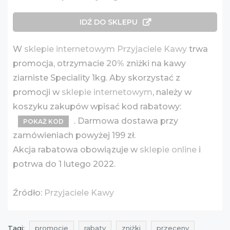
IDŹ DO SKLEPU
W
sklepie internetowym Przyjaciele Kawy
trwa
promocja, otrzymacie
20%
zniżki na kawy
ziarniste Speciality 1kg. Aby skorzystać z
promocji w
sklepie internetowym
, należy w
koszyku zakupów wpisać kod rabatowy:
. Darmowa dostawa przy
POKAŻ KOD
zamówieniach powyżej 199 zł.
Akcja rabatowa obowiązuje w
sklepie online
i
potrwa do 1 lutego 2022.
Źródło:
Przyjaciele Kawy
Tagi:
promocje
rabaty
zniżki
przeceny