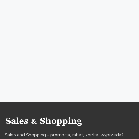
przeceny na buty damskie
okazje na buty
okazje na buty damskie
oferty na buty
oferty na buty damskie
ale rabaty
promocje ryłko
rabaty ryłko
zniżki ryłko
ale rabat
promocje na buty męskie
rabaty na buty męskie
zniżki na buty męskie
okazjum
przeceny na buty męskie
okazje na buty męskie
oferty na buty męskie
promocje styczeń
rabaty styczeń
zniżki styczeń
okazje Ryłko
przeceny Ryłko
promocje 2021
promocje styczeń 2021
rabaty 2021
rabaty styczeń 2021
zniżki 2021
Sales and Shopping - promocja, rabat, zniżka, wyprzedaż,
zniżki styczeń 2021