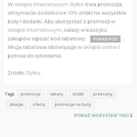
W
sklepie internetowym Ryłko
trwa promocja,
otrzymacie
dodatkowe 10%
zniżki na wszystkie
buty i dodatki. Aby skorzystać z promocji w
sklepie internetowym
, należy w koszyku
zakupów wpisać kod rabatowy:
.
POKAŻ KOD
Akcja rabatowa obowiązuje w
sklepie online
i
potrwa do odwołania.
Źródło:
Ryłko
Tagi:
promocje
rabaty
zniżki
przeceny
okazje
oferty
promocje na buty
promocje na buty damskie
rabaty na buty
POKAŻ WSZYSTKIE TAGI
rabaty na buty damskie
zniżki na buty
zniżki na buty damskie
przeceny na buty