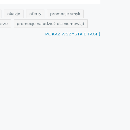
okazje
oferty
promocje smyk
brze
promocje na odzież dla niemowląt
zniżki październik
promocje 2021
POKAŻ WSZYSTKIE TAGI
mocje październik 2021