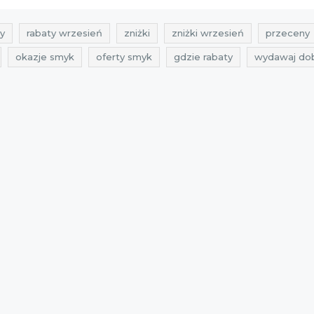
y
rabaty wrzesień
zniżki
zniżki wrzesień
przeceny
okazje smyk
oferty smyk
gdzie rabaty
wydawaj do
ież dla niemowląt
promocje październik
rabaty październik
eń 2021
rabaty wrzesień 2021
zniżki wrzesień 2021
pro
21