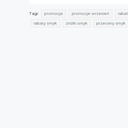
Tagi:
promocje
promocje wrzesień
rabat
rabaty smyk
zniżki smyk
przeceny smyk
rabaty na odzież dla niemowląt
zniżki na odz
rabaty 2021
zniżki 2021
promocje wrzesi
rabaty październik 2021
zniżki październik 20