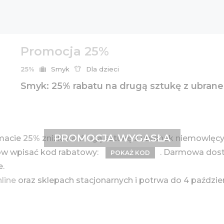
Promocja 25%
25%
Smyk
Dla dzieci
Smyk: 25% rabatu na drugą sztukę z ubran
PROMOCJA WYGASŁA
ymacie
25%
zniżki na drugą sztukę z ubranek niemowlęcy
ów wpisać kod rabatowy:
. Darmowa dost
POKAŻ KOD
ne.
nline
oraz sklepach stacjonarnych i potrwa do 4 paździe