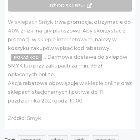
IDŹ DO SKLEPU
W
sklepach Smyk
trwa promocja, otrzymacie
do
40%
zniżki na gry planszowe. Aby skorzystać z
promocji w
sklepie internetowym
, należy w
koszyku zakupów wpisać kod rabatowy:
. Darmowa dostawa do sklepów
POKAŻ KOD
SMYK lub przy zakupach za min. 99 zł
opłaconych online.
Akcja rabatowa obowiązuje w
sklepie online
oraz
sklepach stacjonarnych i potrwa do 11
października 2021 godz. 10:00.
Źródło:
Smyk
Tagi:
promocje
rabaty
zniżki
przeceny