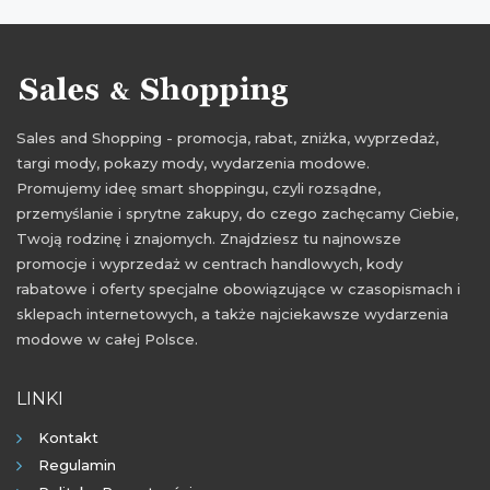
zniżki październik
promocje 2021
rabaty 2021
zniżki 2021
promocje październik 2021
rabaty październik 2021
zniżki październik 2021
Sales and Shopping - promocja, rabat, zniżka, wyprzedaż,
targi mody, pokazy mody, wydarzenia modowe.
Promujemy ideę smart shoppingu, czyli rozsądne,
przemyślanie i sprytne zakupy, do czego zachęcamy Ciebie,
Twoją rodzinę i znajomych. Znajdziesz tu najnowsze
promocje i wyprzedaż w centrach handlowych, kody
rabatowe i oferty specjalne obowiązujące w czasopismach i
sklepach internetowych, a także najciekawsze wydarzenia
modowe w całej Polsce.
LINKI
Kontakt
Regulamin