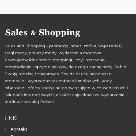
rabaty październik
zniżki październik
promocje 2021
rabaty 2021
zniżki 2021
promocje październik 2021
rabaty październik 2021
zniżki październik 2021
Sales and Shopping - promocja, rabat, zniżka, wyprzedaż,
targi mody, pokazy mody, wydarzenia modowe.
Promujemy ideę smart shoppingu, czyli rozsądne,
przemyślanie i sprytne zakupy, do czego zachęcamy Ciebie,
Twoją rodzinę i znajomych. Znajdziesz tu najnowsze
promocje i wyprzedaż w centrach handlowych, kody
rabatowe i oferty specjalne obowiązujące w czasopismach i
sklepach internetowych, a także najciekawsze wydarzenia
modowe w całej Polsce.
LINKI
Kontakt