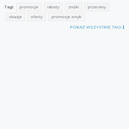
Tagi:
promocje
rabaty
zniżki
przeceny
okazje
oferty
promocje smyk
promocje na zabawki
rabaty smyk
POKAŻ WSZYSTKIE TAGI
rabaty na zabawki
zniżki smyk
zniżki na zabawki
przeceny smyk
przeceny na zabawki
okazje smyk
okazje na zabawki
oferty smyk
oferty na zabawki
ale promocje
couporando
atrakcyjne zniżki
promocje na zabawki dla dzieci
rabaty na zabawki dla dzieci
zniżki na zabawki dla dzieci
przeceny na zabawki dla dzieci
okazje na zabawki dla dzieci
oferty na zabawki dla dzieci
promocje październik