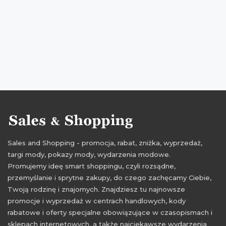
zniżki styczeń
wyprzedaż styczeń
wyprzedaż dla dzieci
wyprzedaż 2017
promocje 2017
rabaty 2017
zniżki 2017
wyprzedaż styczeń 2017
promocje styczeń 2017
rabaty styczeń 2017
zniżki styczeń 2017
Sales and Shopping - promocja, rabat, zniżka, wyprzedaż,
targi mody, pokazy mody, wydarzenia modowe.
Promujemy ideę smart shoppingu, czyli rozsądne,
przemyślanie i sprytne zakupy, do czego zachęcamy Ciebie,
Twoją rodzinę i znajomych. Znajdziesz tu najnowsze
promocje i wyprzedaż w centrach handlowych, kody
rabatowe i oferty specjalne obowiązujące w czasopismach i
sklepach internetowych, a także najciekawsze wydarzenia