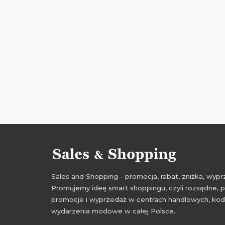
Sales and Shopping - promocja, rabat, zniżka, wy
Promujemy ideę smart shoppingu, czyli rozsądne, p
promocje i wyprzedaż w centrach handlowych, kody
wydarzenia modowe w całej Polsce.