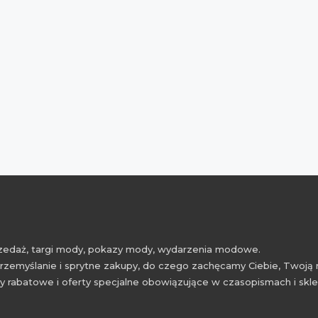
przedaż, targi mody, pokazy mody, wydarzenia modowe.
rzemyślanie i sprytne zakupy, do czego zachęcamy Ciebie, Twoją 
 rabatowe i oferty specjalne obowiązujące w czasopismach i skl