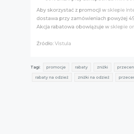
Aby skorzystać z promocji w
sklepie in
dostawa przy zamówieniach powyżej 49
Akcja rabatowa obowiązuje w
sklepie o
Źródło:
Vistula
Tagi:
promocje
rabaty
zniżki
przecen
rabaty na odzież
zniżki na odzież
przece
zniżki na ubrania
promocje vistula
rabaty 
okazje vistula
oferty vistula
promocje lis
przeceny na ciuchy
okazje na ciuchy
ofer
zniżki listopad 2021