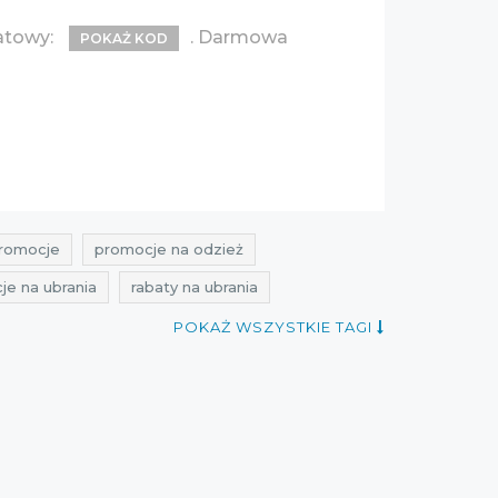
atowy:
. Darmowa
POKAŻ KOD
promocje
promocje na odzież
je na ubrania
rabaty na ubrania
nia
oferty na ubrania
przeceny vistula
POKAŻ WSZYSTKIE TAGI
y
rabaty na ciuchy
zniżki na ciuchy
promocje listopad 2021
rabaty listopad 2021