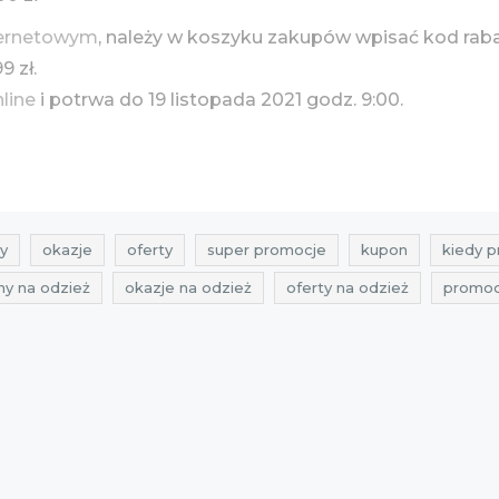
ternetowym
, należy w koszyku zakupów wpisać kod rab
9 zł.
nline
i potrwa do 19 listopada 2021 godz. 9:00.
y
okazje
oferty
super promocje
kupon
kiedy 
ny na odzież
okazje na odzież
oferty na odzież
promoc
vistula
zniżki vistula
przeceny na ubrania
okazje na ubra
topad
rabaty listopad
zniżki listopad
promocje na ciuch
ty na ciuchy
promocje 2021
rabaty 2021
zniżki 2021