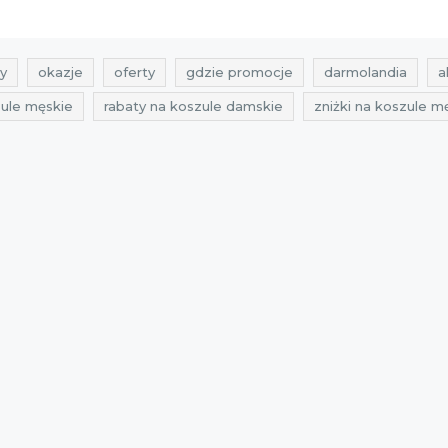
y
okazje
oferty
gdzie promocje
darmolandia
a
zule męskie
rabaty na koszule damskie
zniżki na koszule m
niżki na koszule
przeceny na koszule
przeceny na koszule
okazje na koszule damskie
oferty na koszule
oferty n
ula
promocje luty
rabaty luty
zniżki luty
promocje s
tula
promocje 2022
promocje styczeń 2022
rabaty 20
rabaty luty 2022
zniżki luty 2022