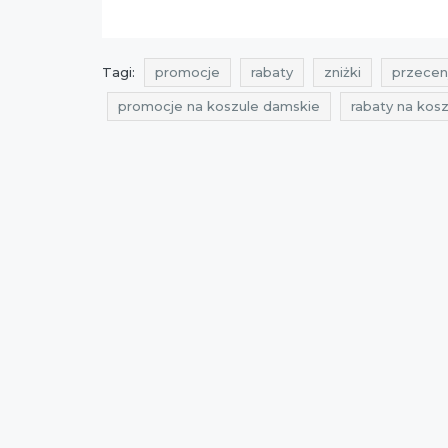
Tagi:
promocje
rabaty
zniżki
przecen
promocje na koszule damskie
rabaty na kos
promocje na koszule
rabaty na koszule
z
okazje na koszule
okazje na koszule męskie
promocje vistula
rabaty vistula
zniżki vist
przeceny vistula
okazje vistula
oferty vis
zniżki styczeń 2022
promocje luty 2022