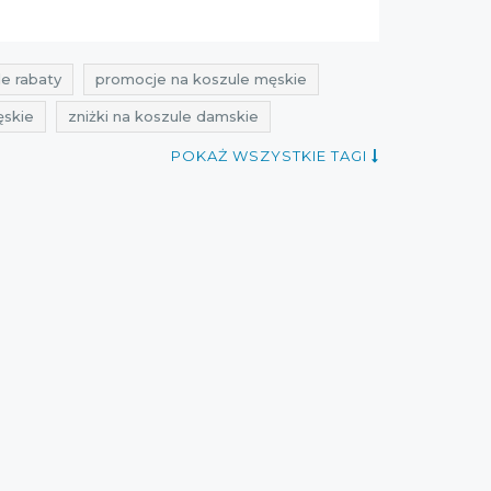
le rabaty
promocje na koszule męskie
ęskie
zniżki na koszule damskie
 męskie
przeceny na koszule damskie
POKAŻ WSZYSTKIE TAGI
a koszule męskie
oferty na koszule damskie
tyczeń
rabaty styczeń
zniżki styczeń
22
rabaty styczeń 2022
zniżki 2022