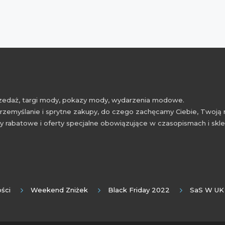
przedaż, targi mody, pokazy mody, wydarzenia modowe.
rzemyślanie i sprytne zakupy, do czego zachęcamy Ciebie, Twoją 
 rabatowe i oferty specjalne obowiązujące w czasopismach i skl
ści
Weekend Zniżek
Black Friday 2022
SaS W UK