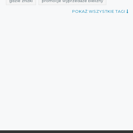
gdzie zniżki
promocje wyprzedaże bielizny
rabaty wyprzedaże bielizny
POKAŻ WSZYSTKIE TAGI
zniżki wyprzedaże bielizny
przeceny wyprzedaże bielizny
okazje wyprzedaże bielizny
oferty wyprzedaże bielizny
do 10%
do 20%
do 30%
do 40%
do 50%
promocje online
promocje stacjonarne
do odwołania
do 5%
do 15%
do 25%