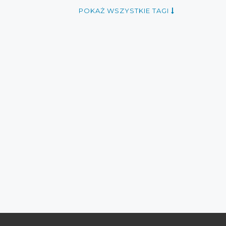
udzień
zniżki grudzień
POKAŻ WSZYSTKIE TAGI
eń 2016
promocje grudzień 2016