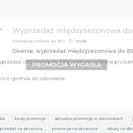
Wyprzedaż międzysezonowa do
międzysezonowa do 85%
Moda
Diverse: wyprzedaż międzysezonowa do 85%
yprzedaż, otrzymacie
do 85%
zniżki na wybrane produk
PROMOCJA WYGASŁA
nline
i potrwa do odwołania.
daż
kiedy promocje
aktualne promocje w sieciówkach
przedaż na akcesoria
promocje na akcesoria
rabaty na ak