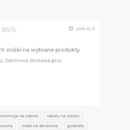
 85%
2016-12-11
 zniżki na wybrane produkty
ty. Darmowa dostawa przy
promocje na odzież
rabaty na odzież
cesoria
zniżki na akcesoria
godealla